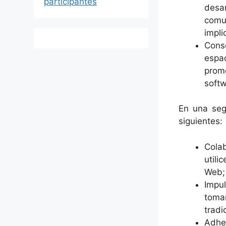
participantes
desa
comu
impli
Cons
espa
prom
softw
En una seg
siguientes:
Colab
util
Web;
Impul
toma
tradi
Adhe