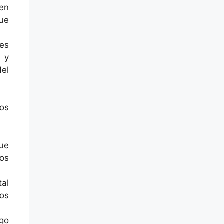
en
que
tes
 y
el
los
que
nos
tal
os
go